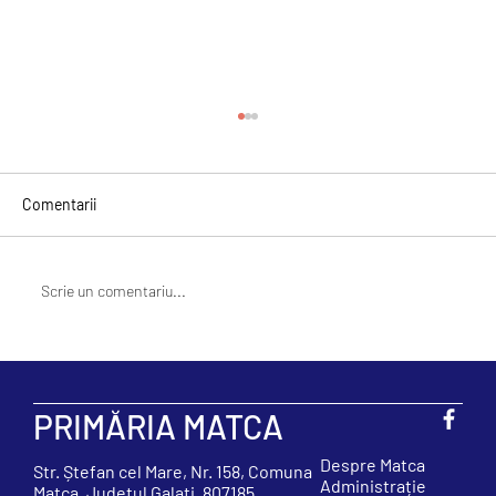
Comentarii
Scrie un comentariu...
Imagini frumoase din comunitate -
18.05.2023
PRIMĂRIA MATCA
Despre Matca
Str. Ștefan cel Mare, Nr. 158, Comuna
Administrație
Matca, Județul Galați, 807185