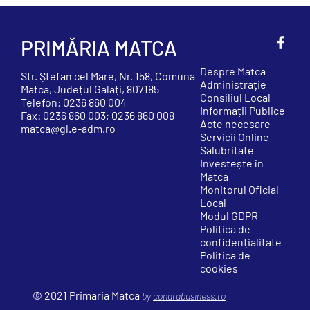
PRIMĂRIA MATCA
Despre Matca
Str. Ștefan cel Mare, Nr. 158, Comuna
Administrație
Matca, Județul Galați, 807185
Consiliul Local
Telefon: 0236 860 004
Informații Publice
Fax: 0236 860 003; 0236 860 008
Acte necesare
matca@gl.e-adm.ro
Servicii Online
Salubritate
Investește în
Matca
Monitorul Oficial
Local
Modul GDPR
Politica de
confidențialitate
Politica de
cookies
© 2021 Primaria Matca
by
condrabusiness.ro