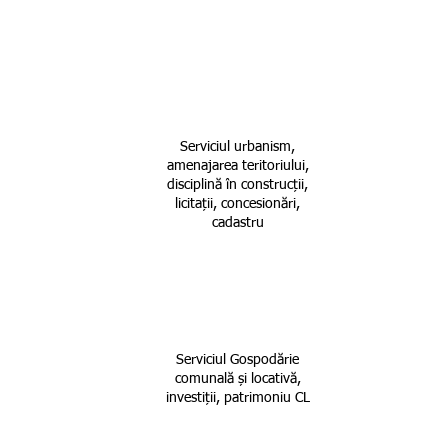
DIRECȚIA
1
TEHNICĂ
Serviciul urbanism,
amenajarea teritoriului,
disciplină în construcții,
licitații, concesionări,
cadastru
2
Serviciul Gospodărie
comunală și locativă,
investiții, patrimoniu CL