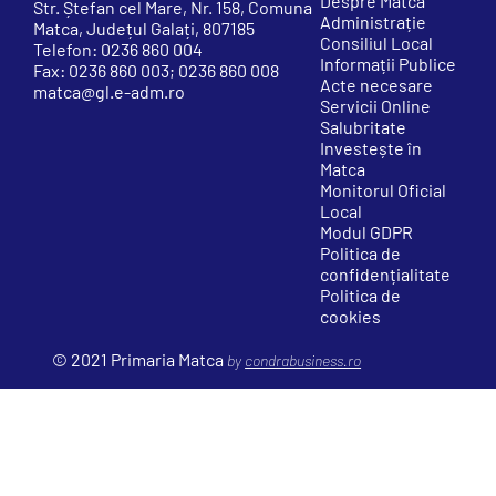
Despre Matca
Str. Ștefan cel Mare, Nr. 158, Comuna
Administrație
Matca, Județul Galați, 807185
Consiliul Local
Telefon: 0236 860 004
Informații Publice
Fax: 0236 860 003; 0236 860 008
Acte necesare
matca@gl.e-adm.ro
Servicii Online
Salubritate
Investește în
Matca
Monitorul Oficial
Local
Modul GDPR
Politica de
confidențialitate
Politica de
cookies
© 2021 Primaria Matca
by
condrabusiness.ro