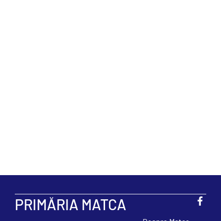
CONFIDENȚIA
TATE
Prin utilizarea site-ului sau când suntem cont
fost informați în mod adecvat asupra prelucr
prin intermediul informațiilor specificate în 
confidențialitate”.
PRIMĂRIA MATCA