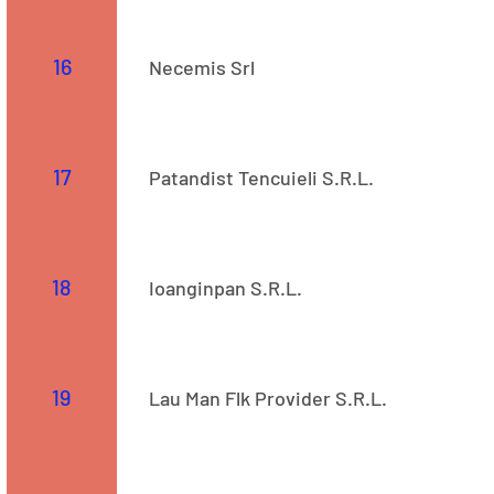
Str. 523
16
Necemis Srl
COD CAEN: 4675 Adresă: Str. Vasile Alecsandri, Nr. 5
17
Patandist Tencuieli S.R.L.
Str. 523
18
Ioanginpan S.R.L.
Str. 523
19
Lau Man Flk Provider S.R.L.
Str. 523