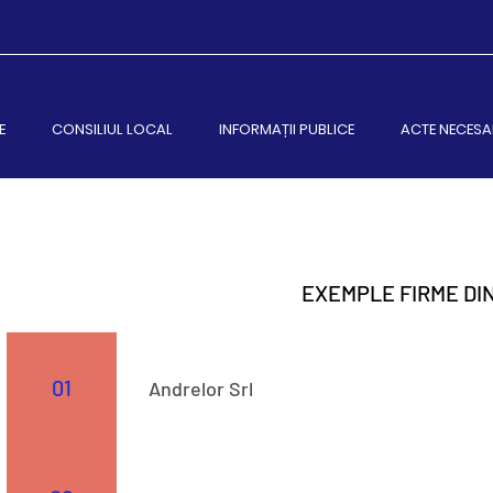
E
CONSILIUL LOCAL
INFORMAȚII PUBLICE
ACTE NECESA
EXEMPLE FIRME DI
01
Andrelor Srl
Str. 523