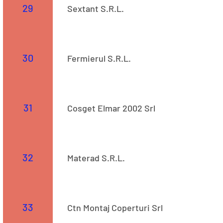
29
Sextant S.R.L.
Str. 523
30
Fermierul S.R.L.
Str. 523
31
Cosget Elmar 2002 Srl
Str. -
32
Materad S.R.L.
Str. 523
33
Ctn Montaj Coperturi Srl