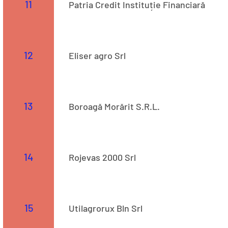
11
Patria Credit Instituție Financiară
Str. 523
12
Eliser agro Srl
COD CAEN: 4778 Adresă: Str. Stefan cel Mare, nr. 454 
13
Boroagă Morărit S.R.L.
Str. 523
14
Rojevas 2000 Srl
Str. 523
15
Utilagrorux Bln Srl