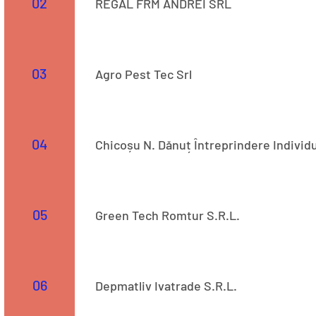
02
REGAL FRM ANDREI SRL
Str. 369
03
Agro Pest Tec Srl
Str. 29
04
Chicoșu N. Dănuț Întreprindere Individ
Str. -
05
Green Tech Romtur S.R.L.
Str. 134C
06
Depmatliv Ivatrade S.R.L.