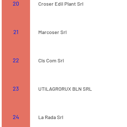
20
Croser Edil Plant Srl
Str. 523
21
Marcoser Srl
Str. 523
22
Cls Com Srl
Str. 523
23
UTILAGRORUX BLN SRL
COD CAEN: 4690 Adresă: Str. Ștefan cel Mare, Nr. 67 
24
La Rada Srl