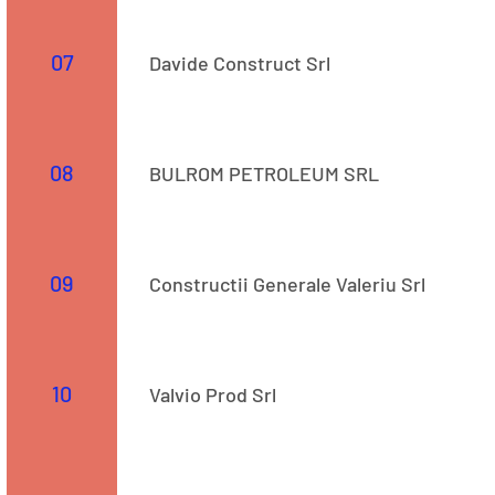
COD CAEN: 4639 Adresă: Comuna Matca, Nr. 2382 Mai
07
Davide Construct Srl
Str. 2060
08
BULROM PETROLEUM SRL
Str. 1
09
Constructii Generale Valeriu Srl
Str. 20
10
Valvio Prod Srl
Str. -