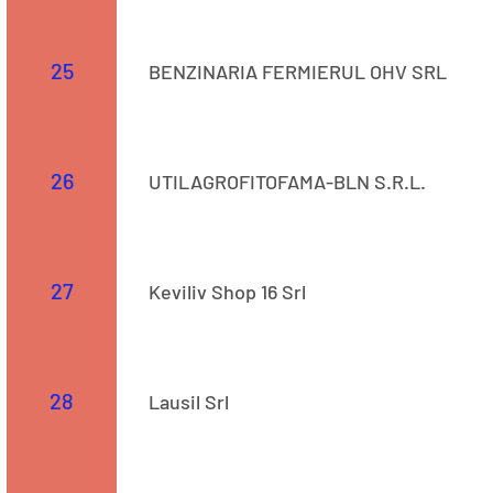
Str. 523
25
BENZINARIA FERMIERUL OHV SRL
Str. 523
26
UTILAGROFITOFAMA-BLN S.R.L.
COD CAEN: 4778 Adresă: Str. Ștefan cel Mare, Nr. 19 
27
Keviliv Shop 16 Srl
Str. 523
28
Lausil Srl
Str. 523