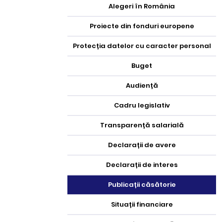
Alegeri în România
Proiecte din fonduri europene
Protecția datelor cu caracter personal
Buget
Audiență
Cadru legislativ
Transparență salarială
Declarații de avere
Declarații de interes
Publicații căsătorie
Situații financiare