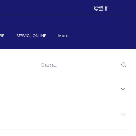
RE
SERVICII ONLINE
More