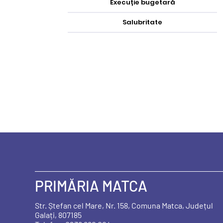
Execuție bugetară
Salubritate
PRIMĂRIA MATCA
Str. Ștefan cel Mare, Nr. 158, Comuna Matca, Județul
Galați, 807185