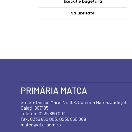
Execuție bugetară
Salubritate
PRIMĂRIA MATCA
Str. Ștefan cel Mare, Nr. 158, Comuna Matca, Județul
Galați, 807185
Telefon: 0236 860 004
Fax: 0236 860 003; 0236 860 008
matca@gl.e-adm.ro