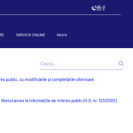
RE
SERVICII ONLINE
More
res public, cu modificările și completările ulterioare
iberul acces la informațiile de interes public (H.G. nr. 123/2002)