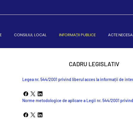
E
CONSILIUL LOCAL
INFORMAȚII PUBLICE
ACTE NECESA
CADRU LEGISLATIV
Legea nr. 544/2001 privind liberul acces la informații de inte
Norme metodologice de aplicare a Legii nr. 544/2001 privind l