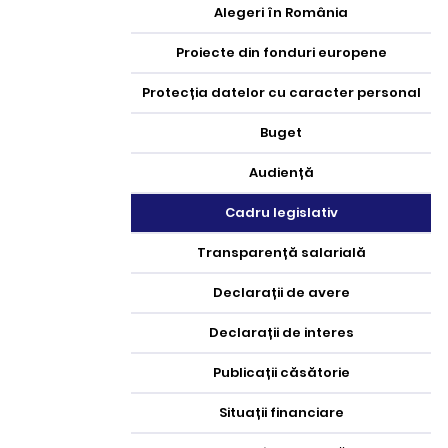
Alegeri în România
Proiecte din fonduri europene
Protecția datelor cu caracter personal
Buget
Audiență
Cadru legislativ
Transparență salarială
Declarații de avere
Declarații de interes
Publicații căsătorie
Situații financiare