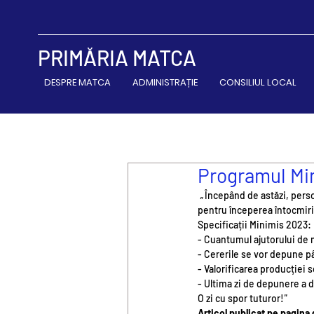
PRIMĂRIA MATCA
DESPRE MATCA
ADMINISTRAȚIE
CONSILIUL LOCAL
Programul Min
 „ 
Începând de astăzi, pers
pentru începerea întocmiri
Specificații Minimis 2023:
- Cuantumul ajutorului de 
- Cererile se vor depune pân
- Valorificarea producției s
- Ultima zi de depunere a d
O zi cu spor tuturor!
"
Articol publicat pe pagina