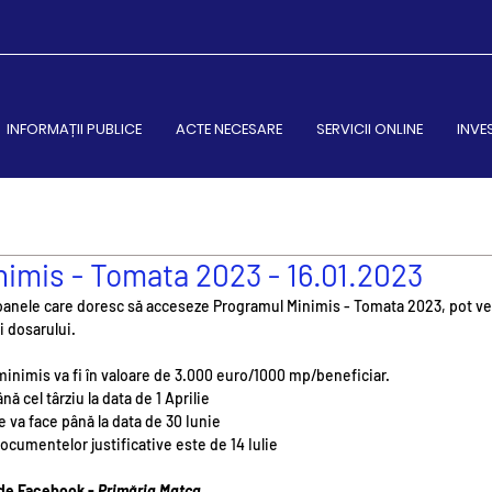
INFORMAȚII PUBLICE
ACTE NECESARE
SERVICII ONLINE
INVE
imis - Tomata 2023 - 16.01.2023
oanele care doresc să acceseze Programul Minimis - Tomata 2023, pot ven
i dosarului.
minimis va fi în valoare de 3.000 euro/1000 mp/beneficiar.
ă cel târziu la data de 1 Aprilie
e va face până la data de 30 Iunie
ocumentelor justificative este de 14 Iulie
 de Facebook - 
Primăria Matca